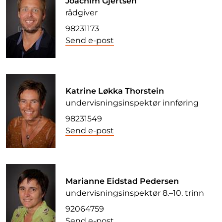
Joachim Gjertsen
rådgiver
98231173
Send e-post
Katrine Løkka Thorstein
undervisningsinspektør innføring
98231549
Send e-post
Marianne Eidstad Pedersen
undervisningsinspektør 8.–10. trinn
92064759
Send e-post