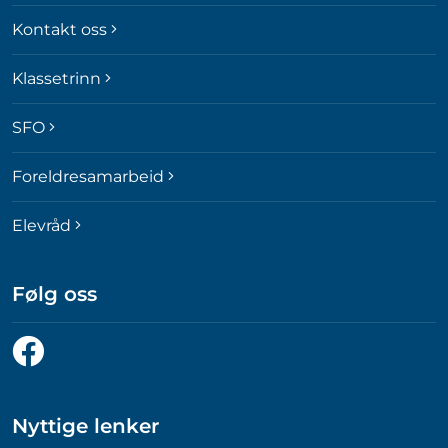
Kontakt oss
Klassetrinn
SFO
Foreldresamarbeid
Elevråd
Følg oss
Følg
oss
på
Facebook
Nyttige lenker